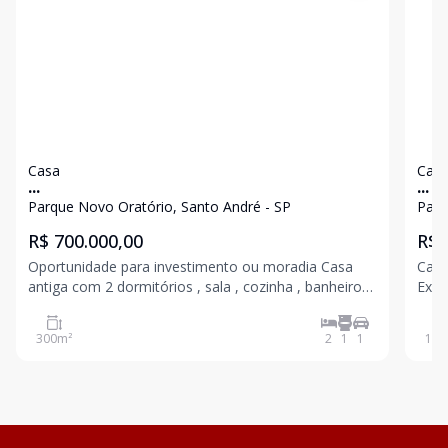
Casa
Cas
...
...
Parque Novo Oratório, Santo André - SP
Parq
R$ 700.000,00
R$ 
Oportunidade para investimento ou moradia Casa
Casa
antiga com 2 dormitórios , sala , cozinha , banheiro,
Exce
despensa, 1 vaga Terreno 10 x 30 com pequeno
Ótim
declive
vent
300
m²
2
1
1
150