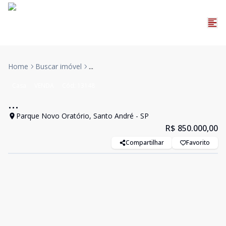
Home
Buscar imóvel
...
Casa
VENDA
Cód:
13148
...
Parque Novo Oratório, Santo André - SP
R$ 850.000,00
Compartilhar
Favorito