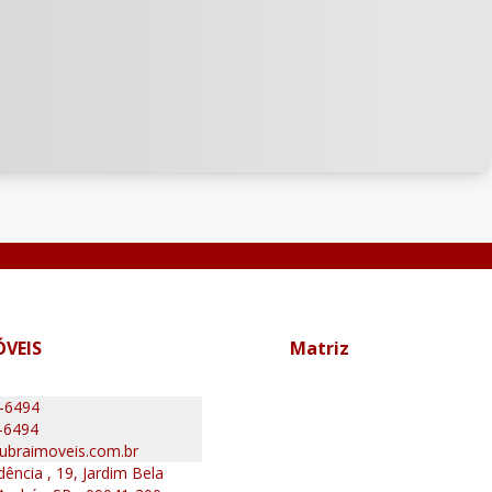
ÓVEIS
Matriz
0-6494
-6494
ubraimoveis.com.br
ência , 19, Jardim Bela