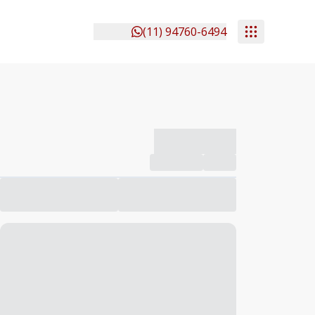
(11) 94760-6494
-------------
Compartilhar
Favorito