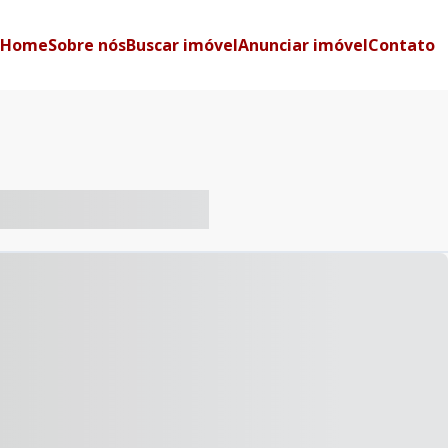
Home
Sobre nós
Buscar imóvel
Anunciar imóvel
Contato
-- ----- ----- --- ------