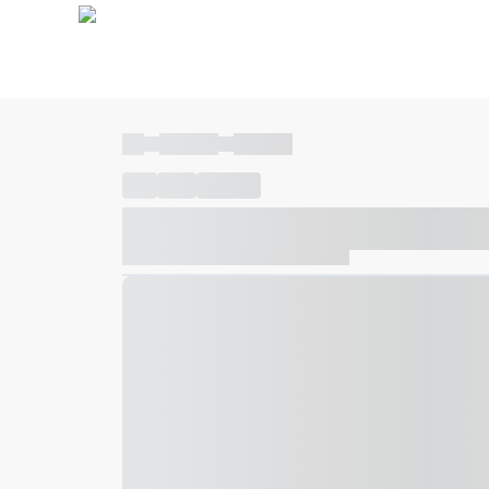
----
----- -----
----- -----
----
-----
---- ------
----- ----- -- ------ ---- ---- -- ---
----- ----- -- ------ ----- ----- -- ------