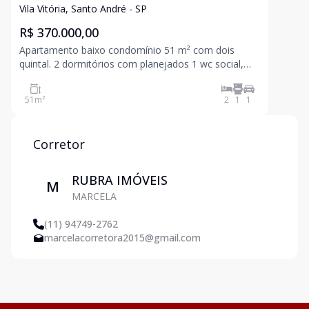
Vila Vitória, Santo André - SP
R$ 370.000,00
Apartamento baixo condomínio 51 m² com dois
quintal. 2 dormitórios com planejados 1 wc social,
sala, cozinha planejada, quintal com área de serviço
e quintal com area gourmet. 1 vaga. Agende sua
51
m²
2
1
1
visita
Corretor
RUBRA IMÓVEIS
M
MARCELA
(11) 94749-2762
marcelacorretora2015@gmail.com