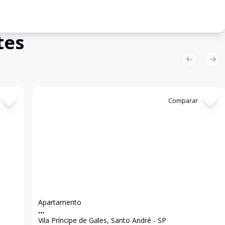
tes
Previous sl
Nex
Cód:
11955
Comparar
Apartamento
...
Vila Príncipe de Gales, Santo André - SP