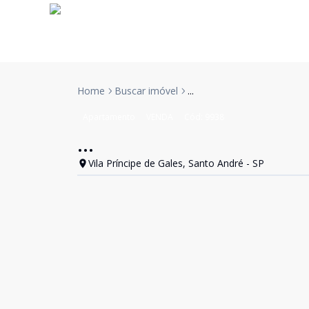
Home
Buscar imóvel
...
Apartamento
VENDA
Cód:
9938
...
Vila Príncipe de Gales, Santo André - SP