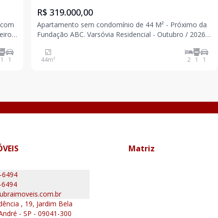
R$ 319.000,00
Apartamento sem condomínio de 44 M² - Próximo da
iro ,
Fundação ABC. Varsóvia Residencial - Outubro / 2026 2
 moto
dormitórios Banheiro Sala Cozinha Quintal com área
de serviço 1 vaga Fácil acesso para Av. Lions, Rodovia
1
1
44
m²
2
1
1
Anchieta, faculdade, comércios
ÓVEIS
Matriz
0-6494
-6494
ubraimoveis.com.br
ência , 19, Jardim Bela
 André - SP - 09041-300