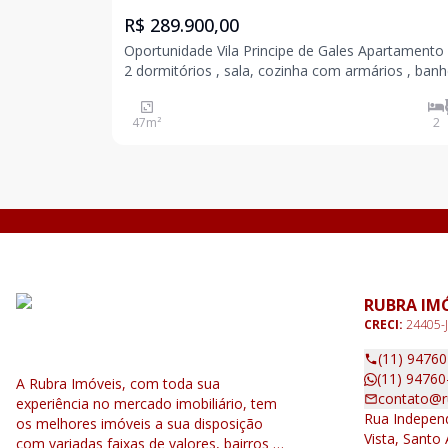
R$ 289.900,00
Oportunidade Vila Principe de Gales Apartamento com
2 dormitórios , sala, cozinha com armários , banhe
quintal , 1 vaga grande coberta e livre, pode por
também Abaixou o preço para vender rápido
47
m²
2
RUBRA IM
CRECI:
24405-J
(11) 9476
(11) 94760
A Rubra Imóveis, com toda sua
contato@r
experiência no mercado imobiliário, tem
Rua Independ
os melhores imóveis a sua disposição
Vista, Santo
com variadas faixas de valores, bairros e