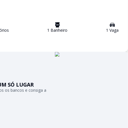
ório
s
1
Banheiro
1
Vaga
UM SÓ LUGAR
s os bancos e consiga a