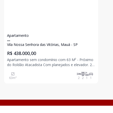
Apartamento
...
Vila Nossa Senhora das Vitórias, Mauá - SP
R$ 438.000,00
Apartamento sem condomínio com 63 M² - Próximo
do Roldão Atacadista Com planejados e elevador. 2
dormitórios, sendo 1 suíte com sacada Cozinha em
conceito aberto integrada à sala e copa, área de
63
m²
2
2
1
1
serviço. 1 vaga de garagem. O condomínio oferece