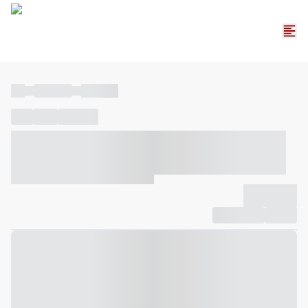
----
----- -----
----- -----
----
-----
---- ------
----- ----- -- ------ ---- ---- -- ----- ----- -----
--- ------
----- ----- -- ------ ----- ----- -- ------
-------------
Compartilhar
Favorito