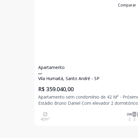
Cód:
13472
Comparar
Apartamento
...
Vila Humaitá, Santo André - SP
R$ 359.040,00
Apartamento sem condomínio de 42 M² - Próxim
Estádio Bruno Daniel Com elevador 2 dormitórios
sendo 1 suíte com quintal 1 banheiro Sala Cozinh
Quintal com área de serviço 1 vaga Excelente
42
m²
2
2
localização. Venha conferir