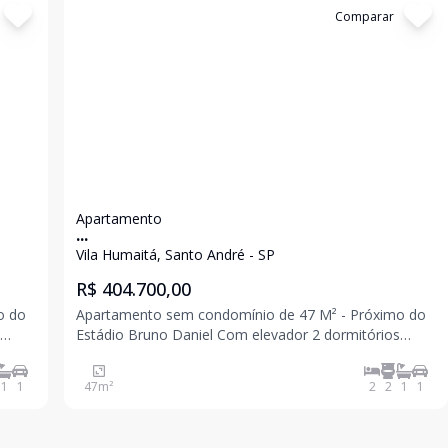
Cód:
11758
Comparar
Apartamento
...
Vila Humaitá, Santo André - SP
R$ 404.700,00
o do
Apartamento sem condomínio de 47 M² - Próximo do
Estádio Bruno Daniel Com elevador 2 dormitórios
a
sendo 1 suíte com quintal 1 banheiro Sala Cozinha
Quintal com área de serviço 1 vaga Excelente
1
1
47
m²
2
2
1
1
localização. Venha conferir