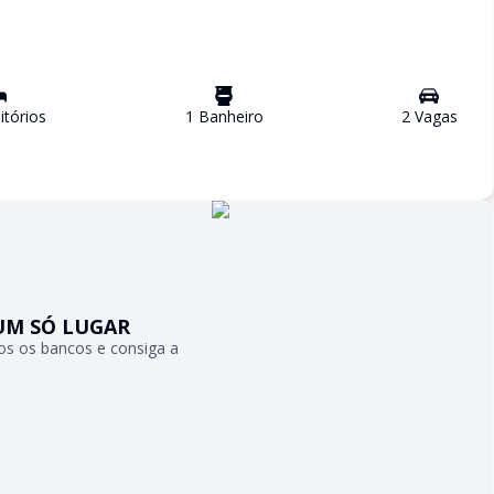
tório
s
1
Banheiro
2
Vaga
s
UM SÓ LUGAR
s os bancos e consiga a