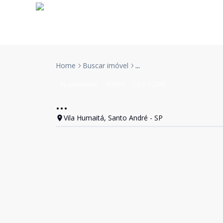
Home
Buscar imóvel
...
Apartamento
VENDA
Cód:
12083
...
Vila Humaitá, Santo André - SP