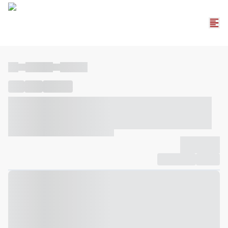
----
----- -----
----- -----
----
-----
---- ------
----- ----- -- ------ ---- ---- -- ----- ----- -----
--- ------
----- ----- -- ------ ----- ----- -- ------
-------------
Compartilhar
Favorito