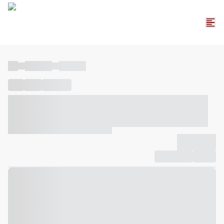
----
----- -----
----- -----
----
-----
---- ------
----- ----- -- ------ ---- ---- -- ----- ----- -----
--- ------
----- ----- -- ------ ----- ----- -- ------
-------------
Compartilhar
Favorito