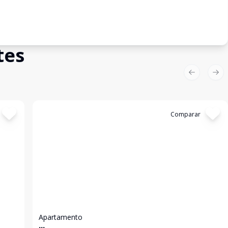
tes
Previous sl
Nex
Cód:
11188
Comparar
Apartamento
...