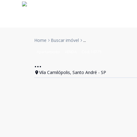
Home
Buscar imóvel
...
Apartamento
VENDA
Cód:
10775
...
Vila Camilópolis, Santo André - SP