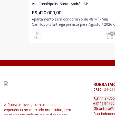
Vila Camilópolis, Santo André - SP
R$ 420.000,00
Apartamento sem condomínio de 48 M² - Vila
Camilópolis Entrega prevista para Agosto / 2026 Com
elevador 2 dormitórios sendo 1 suíte 1 banheiro Sala
Cozinha Quintal com área de serviço 1 vaga Excelente
48
m²
2
2
localização. Fotos para padrão de acab
RUBRA IM
CRECI:
24405-J
(11) 9476
(11) 94760
A Rubra Imóveis, com toda sua
contato@r
experiência no mercado imobiliário, tem
Rua Independ
os melhores imóveis a sua disposição