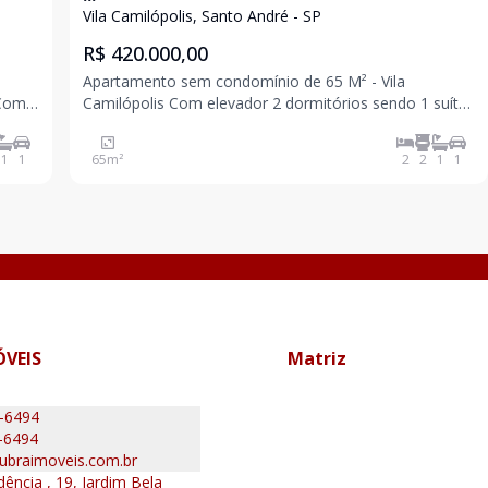
Vila Camilópolis, Santo André - SP
R$ 420.000,00
Apartamento sem condomínio de 65 M² - Vila
Camilópolis Com elevador 2 dormitórios sendo 1 suíte
com terraço 1 banheiro Sala Cozinha Quintal com área
de serviço 1 vaga Fácil acesso para SCS e SP. Venha
1
1
65
m²
2
2
1
1
conferir
ÓVEIS
Matriz
0-6494
-6494
ubraimoveis.com.br
ência , 19, Jardim Bela