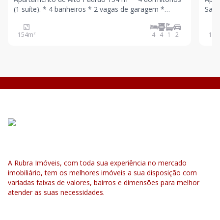
(1 suíte). * 4 banheiros * 2 vagas de garagem *
Santo André Enc
Depósito individual * Andar alto * Mobiliado
apar
Infraestrutura do condomínio * Portaria virtual com
conf
154
m²
4
4
1
2
155
acesso facial em todos os ambientes do préd
valorizad
A Rubra Imóveis, com toda sua experiência no mercado
imobiliário, tem os melhores imóveis a sua disposição com
variadas faixas de valores, bairros e dimensões para melhor
atender as suas necessidades.