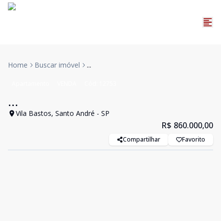
Home
Buscar imóvel
...
Apartamento
VENDA
Cód:
12753
...
Vila Bastos, Santo André - SP
R$ 860.000,00
Compartilhar
Favorito