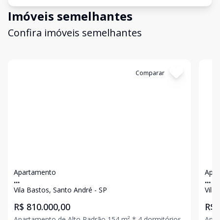
Imóveis semelhantes
Confira imóveis semelhantes
Cód:
11871
Comparar
Có
Apartamento
Apa
...
...
Vila Bastos, Santo André - SP
Vila
R$ 810.000,00
R$ 
Apartamento de Alto Padrão 154 m² * 4 dormitórios
Apar