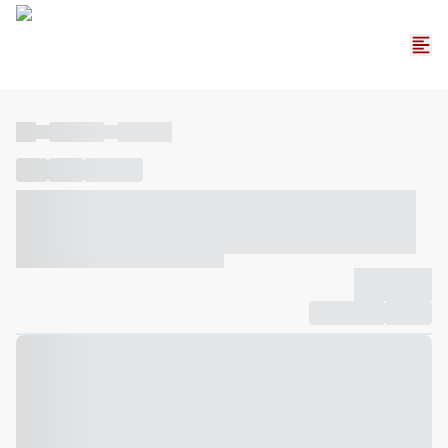
----
----- -----
----- -----
----
-----
---- ------
----- ----- -- ------ ---- ---- -- ----- ----- -----
--- ------
----- ----- -- ------ ----- ----- -- ------
-------------
Compartilhar
Favorito