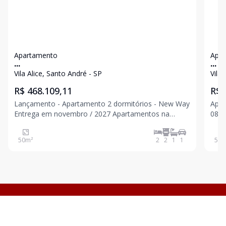
Apartamento
Apa
...
...
Vila Alice, Santo André - SP
Vila 
R$ 468.109,11
R$ 
Lançamento - Apartamento 2 dormitórios - New Way
Aparta
Entrega em novembro / 2027 Apartamentos na
08/2025 2 Dormitórios 1 
planta com 2 dormitórios sendo 1 suíte, sala com
Cozinha Á
sacada gourmet, plantas inteligentes de até 48,21
obra
50
m²
2
2
1
1
57
m
m², deposito privativo e vaga determinada e coberta.
1