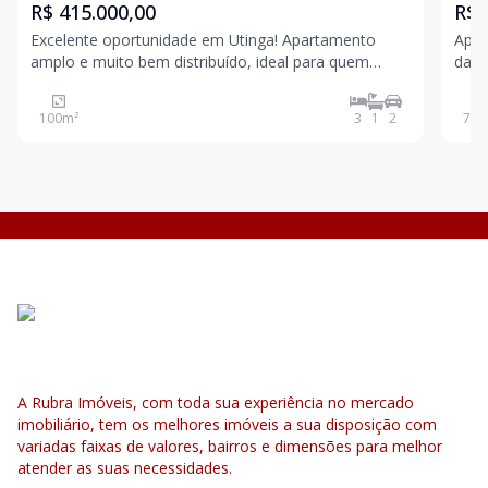
R$ 415.000,00
R$ 
Excelente oportunidade em Utinga! Apartamento
Apart
amplo e muito bem distribuído, ideal para quem
da Rua Sidnei Co
busca conforto e praticidade. 100m² de área privativa
suít
3 dormitórios, sendo 1 suíte Sala ampla e bem
Quinta
100
m²
3
1
2
75
m
iluminada Cozinha espaçosa Banheiro social Á
todo
A Rubra Imóveis, com toda sua experiência no mercado
imobiliário, tem os melhores imóveis a sua disposição com
variadas faixas de valores, bairros e dimensões para melhor
atender as suas necessidades.