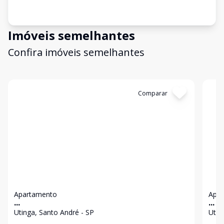
Imóveis semelhantes
Confira imóveis semelhantes
Cód:
12709
Comparar
Có
Apartamento
Apa
...
...
Utinga, Santo André - SP
Utin