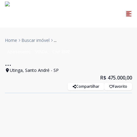
Home
Buscar imóvel
...
Apartamento
VENDA
Cód:
8592
...
Utinga, Santo André - SP
R$ 475.000,00
Compartilhar
Favorito