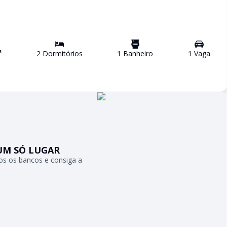
²
2
Dormitório
s
1
Banheiro
1
Vaga
UM SÓ LUGAR
s os bancos e consiga a