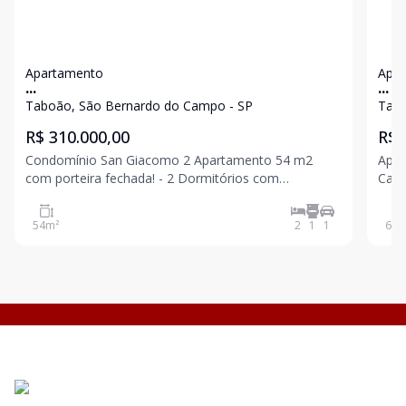
Apartamento
Apa
...
...
Taboão, São Bernardo do Campo - SP
Tabo
R$ 310.000,00
R$ 
Condomínio San Giacomo 2 Apartamento 54 m2
Apar
com porteira fechada! - 2 Dormitórios com
Campo Apartamento com 62
planejados, no quarto de solteiro planejados com
loca
mesa de escritório; - Sala espaçosa com rack, sofá,
2 do
54
m²
2
1
1
62
m
poltronas, sacada - Cozinha planejada, pia com
Cond
gabinete, gel
Apar