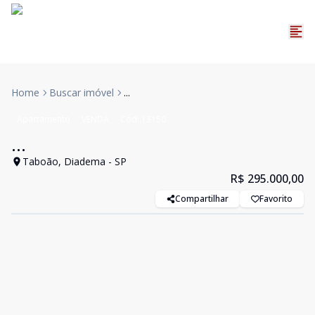
Home
Buscar imóvel
...
Apartamento
VENDA
Cód:
13150
...
Taboão, Diadema - SP
R$ 295.000,00
Compartilhar
Favorito