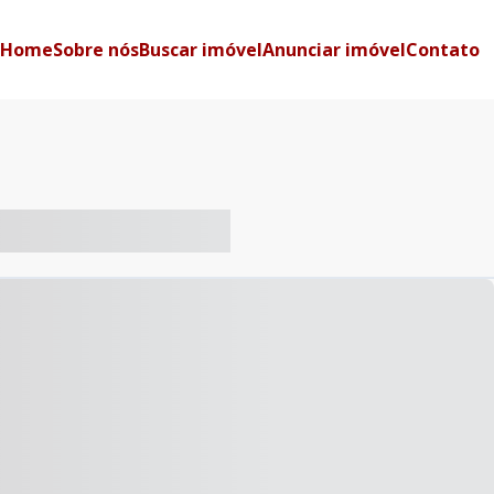
Home
Sobre nós
Buscar imóvel
Anunciar imóvel
Contato
-- ----- ----- --- ------