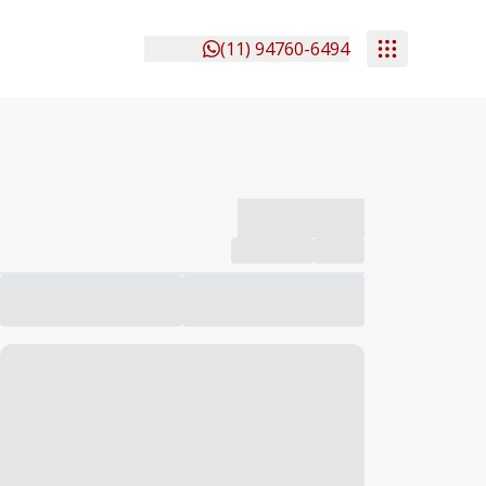
(11) 94760-6494
-------------
Compartilhar
Favorito