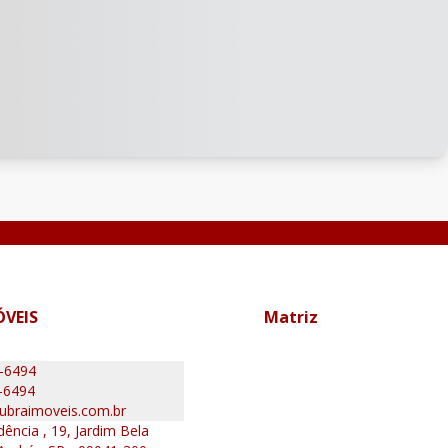
ÓVEIS
Matriz
0-6494
-6494
ubraimoveis.com.br
ência , 19, Jardim Bela