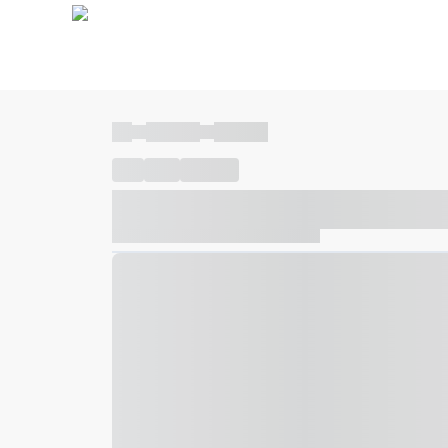
----
----- -----
----- -----
----
-----
---- ------
----- ----- -- ------ ---- ---- -- ---
----- ----- -- ------ ----- ----- -- ------