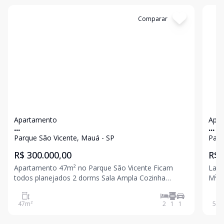
Cód:
13407
Comparar
Có
Apartamento
Apa
...
...
Parque São Vicente, Mauá - SP
Parq
R$ 300.000,00
R$ 
Apartamento 47m² no Parque São Vicente Ficam
Lançamento - Sa
todos planejados 2 dorms Sala Ampla Cozinha
M² - P
Planejada Banheiro com box e planejado. 1 Vaga
para Junho
Condomínio : Portaria 24 hs Salão de festas com
comp
47
m²
2
1
1
58
m
churrasqueira Quadra com gramado sintético Agende
send
su
gara