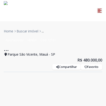
Home
Buscar imóvel
...
Apartamento
VENDA
Cód:
12731
...
Parque São Vicente, Mauá - SP
R$ 480.000,00
Compartilhar
Favorito