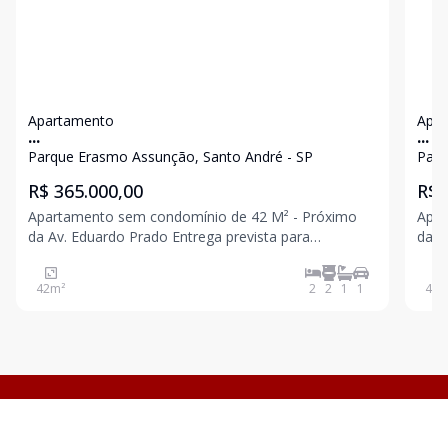
Apartamento
Apa
...
...
Parque Erasmo Assunção, Santo André - SP
Parq
R$ 365.000,00
R$ 
Apartamento sem condomínio de 42 M² - Próximo
Aparta
da Av. Eduardo Prado Entrega prevista para
da Av Itamarati
setembro /2026 Com elevador 2 dormitórios sendo 1
suít
suíte Sala Banheiro social Cozinha Quintal Área de
42
m²
2
2
1
1
48
m
serviço 1 vaga Fotos para padrão de acabamento.