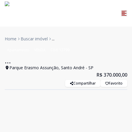
Home
Buscar imóvel
...
Apartamento
VENDA
Cód:
12799
...
Parque Erasmo Assunção, Santo André - SP
R$ 370.000,00
Compartilhar
Favorito