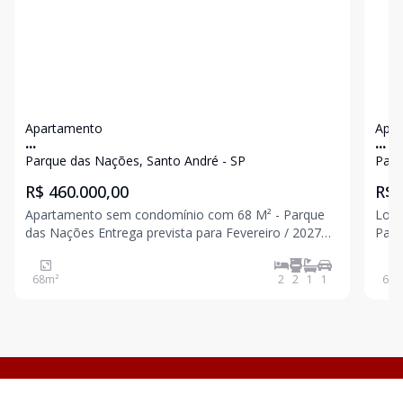
Apartamento
Apa
...
...
Parque das Nações, Santo André - SP
Parq
R$ 460.000,00
R$ 
Apartamento sem condomínio com 68 M² - Parque
Loca
das Nações Entrega prevista para Fevereiro / 2027
Parq
Com elevador 2 dormitórios sendo 1 suíte com
reún
closet 1 banheiro Sala ampla Cozinha Quintal com
lazer... Com 69 m² de área privativa,
68
m²
2
2
1
1
69
m
área de serviço 1 vaga Próximo da Rua Oratório, Li
2 do