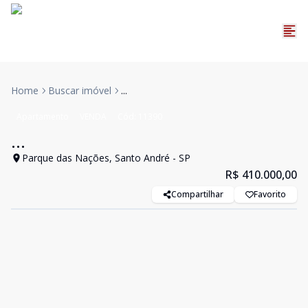
Home
Buscar imóvel
...
Apartamento
VENDA
Cód:
11390
...
Parque das Nações, Santo André - SP
R$ 410.000,00
Compartilhar
Favorito