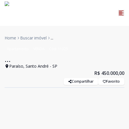
Home
Buscar imóvel
...
Apartamento
VENDA
Cód:
11325
...
Paraíso, Santo André - SP
R$ 450.000,00
Compartilhar
Favorito