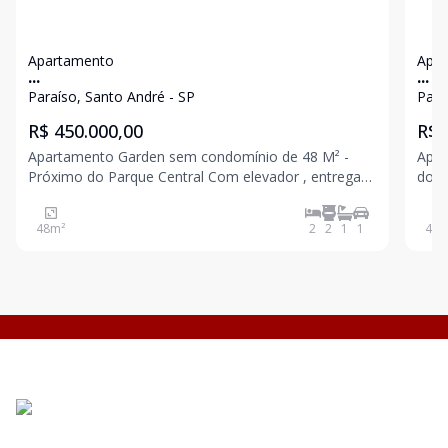
Apartamento
Apa
...
...
Paraíso, Santo André - SP
Para
R$ 450.000,00
R$ 
Apartamento Garden sem condomínio de 48 M² -
Apar
Próximo do Parque Central Com elevador , entrega
do Parque Ce
prevista para março 2027 2 dormitórios sendo 1
2027 Com el
suíte com terraço 1 banheiro Sala Cozinha Quintal
banh
48
m²
2
2
1
1
48
m
com área de serviço 1 vaga Excelente localização