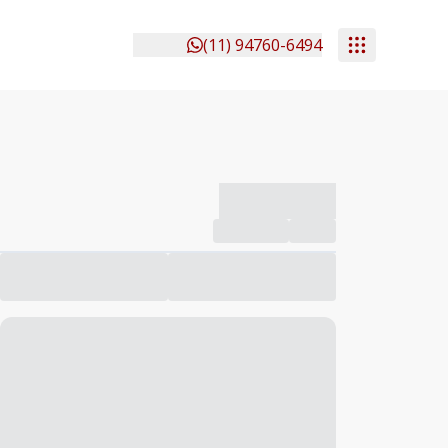
(11) 94760-6494
-------------
Compartilhar
Favorito