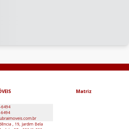
ÓVEIS
Matriz
0-6494
-6494
ubraimoveis.com.br
ência , 19, Jardim Bela