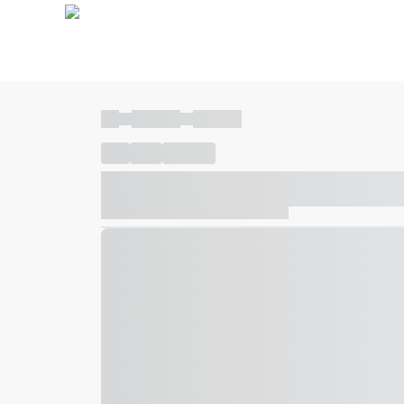
----
----- -----
----- -----
----
-----
---- ------
----- ----- -- ------ ---- ---- -- ---
----- ----- -- ------ ----- ----- -- ------