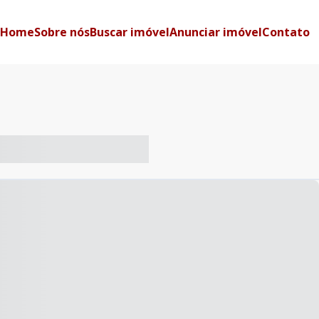
Home
Sobre nós
Buscar imóvel
Anunciar imóvel
Contato
-- ----- ----- --- ------