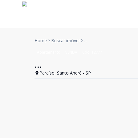
Home
Buscar imóvel
...
Apartamento
VENDA
Cód:
12777
...
Paraíso, Santo André - SP