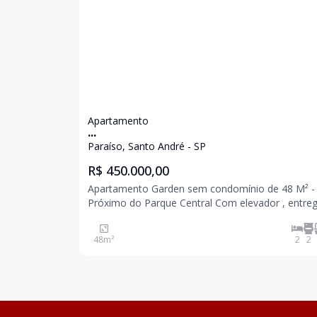
Apartamento
...
Paraíso, Santo André - SP
R$ 450.000,00
Apartamento Garden sem condomínio de 48 M² -
Próximo do Parque Central Com elevador , entrega
prevista para março 2027 2 dormitórios sendo 1 suíte
com terraço 1 banheiro Sala Cozinha Quintal com
48
m²
2
2
de serviço 1 vaga Excelente localização