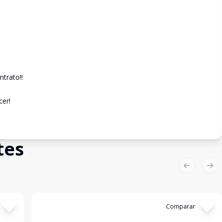
trato!!
er!
tes
Previous sl
Nex
Cód:
9806
Comparar