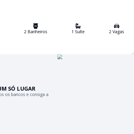
2
Banheiro
s
1
Suíte
2
Vaga
s
UM SÓ LUGAR
s os bancos e consiga a