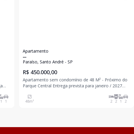
Apartamento
...
Paraíso, Santo André - SP
R$ 450.000,00
Apartamento sem condomínio de 48 M² - Próximo do
Parque Central Entrega prevista para janeiro / 2027
Com elevador 2 dormitórios sendo 1 suíte 1 banheiro
 área
Sala Cozinha Quintal com área de serviço 2 vagas
1
1
48
m²
2
2
1
2
Fotos de outro prédio do construtor p