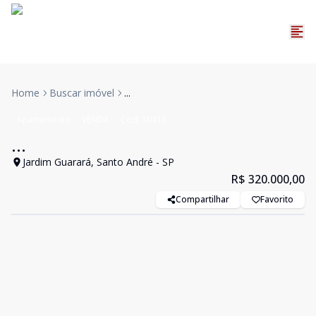
Home
Buscar imóvel
...
Apartamento
VENDA
Cód:
10413
...
Jardim Guarará, Santo André - SP
R$ 320.000,00
Compartilhar
Favorito