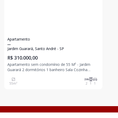
Apartamento
...
Jardim Guarará, Santo André - SP
R$ 310.000,00
Apartamento sem condomínio de 55 M² - Jardim
Guarará 2 dormitórios 1 banheiro Sala Cozinha
Quintal com área de serviço 1 vaga Próximo de
comércios, escola, transporte público. Agende sua
55
m²
2
1
1
visita