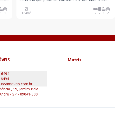
om
ampla cozinha com luz natural na pia lavandeira 2
ado
vagas agende sua visita
1
1
164
m²
2
2
1
2
ÓVEIS
Matriz
0-6494
-6494
ubraimoveis.com.br
ência , 19, Jardim Bela
 André - SP - 09041-300