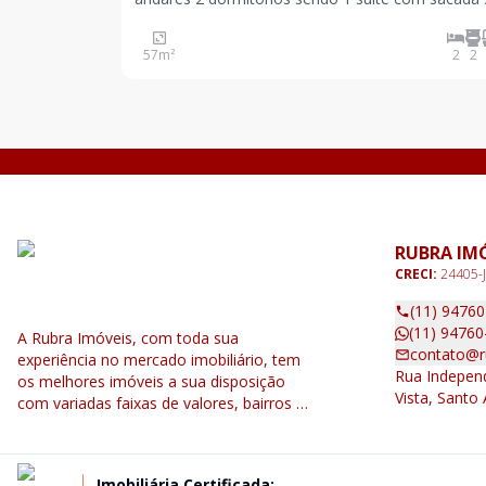
com sacada gourmet Banheiro social Cozinha c
armários e balcão da pia Aquecedor Ar condicion
57
m²
2
2
Área de serviço 1 vaga Lazer Piscina
RUBRA IM
CRECI:
24405-J
(11) 9476
(11) 94760
A Rubra Imóveis, com toda sua
contato@r
experiência no mercado imobiliário, tem
Rua Independ
os melhores imóveis a sua disposição
Vista, Santo
com variadas faixas de valores, bairros e
dimensões para melhor atender as suas
necessidades.
Imobiliária Certificada: