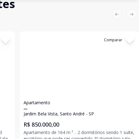
tes
Previous sl
Nex
Cód:
12695
Comparar
Apartamento
...
Jardim Bela Vista, Santo André - SP
R$ 850.000,00
Apartamento de 164 m ² .. 2 dormitórios sendo 1 suíte,
escritório que pode ser convertido 3º dormitório sala