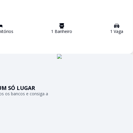
tório
s
1
Banheiro
1
Vaga
UM SÓ LUGAR
s os bancos e consiga a