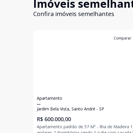
Imóveis semelhan
Confira imóveis semelhantes
Cód:
12895
Comparar
Apartamento
...
Jardim Bela Vista, Santo André - SP
R$ 600.000,00
Apartamento padrão de 57 M² - Ilha de Madeira 13
andares 2 dormitórios sendo 1 suíte com sacada Sala