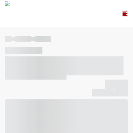
----
----- -----
----- -----
----
-----
---- ------
----- ----- -- ------ ---- ---- -- ----- ----- -----
--- ------
----- ----- -- ------ ----- ----- -- ------
-------------
Compartilhar
Favorito