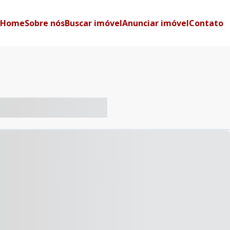
Home
Sobre nós
Buscar imóvel
Anunciar imóvel
Contato
-- ----- ----- --- ------