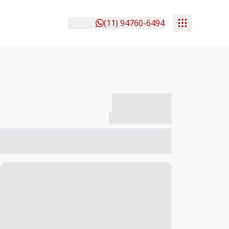
(11) 94760-6494
-------------
Compartilhar
Favorito