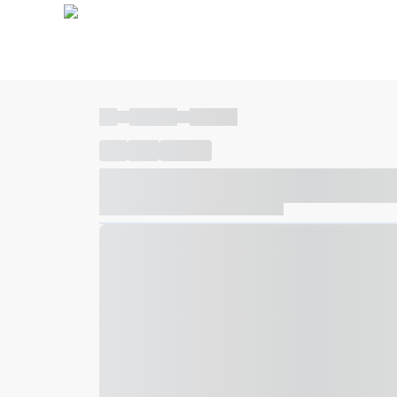
----
----- -----
----- -----
----
-----
---- ------
----- ----- -- ------ ---- ---- -- ---
----- ----- -- ------ ----- ----- -- ------