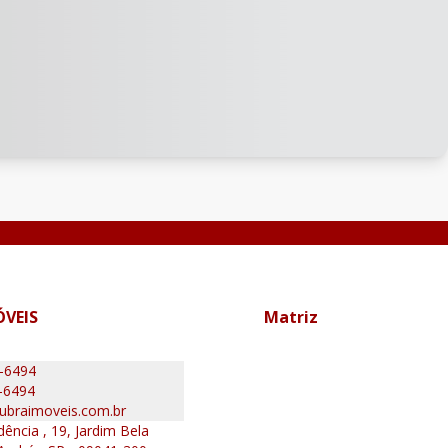
ÓVEIS
Matriz
0-6494
-6494
ubraimoveis.com.br
ência , 19, Jardim Bela