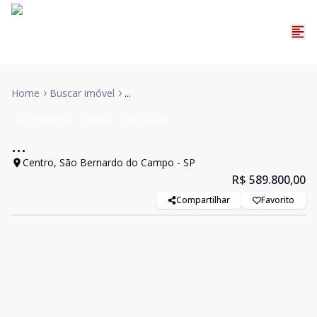
Home
Buscar imóvel
...
Apartamento
VENDA
Cód:
12926
...
Centro, São Bernardo do Campo - SP
R$ 589.800,00
Compartilhar
Favorito