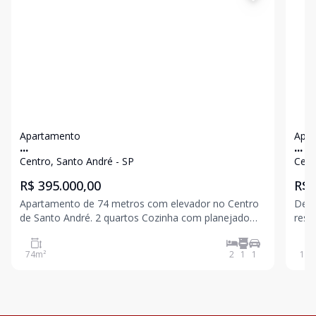
Apartamento
Apa
...
...
Centro, Santo André - SP
Cent
R$ 395.000,00
R$ 
Apartamento de 74 metros com elevador no Centro
Desc
de Santo André. 2 quartos Cozinha com planejado
resi
Sala integrada, dois ambientes. 1 banheiro 1 vaga
Situ
coberta Próx a Padaria, shopping, Farmácia futura
uma 
74
m²
2
1
1
139
estação do metrô. Condomínio com água incluso