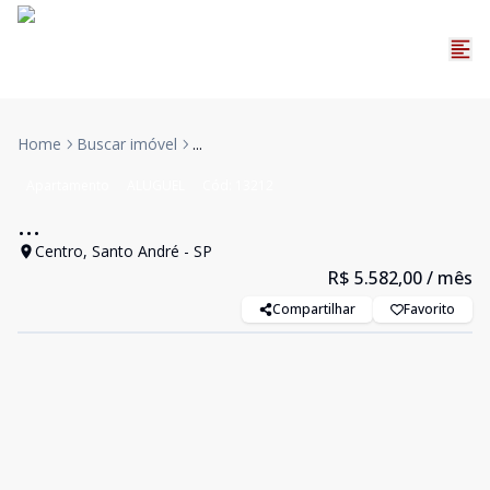
Home
Buscar imóvel
...
Apartamento
ALUGUEL
Cód:
13212
...
Centro, Santo André - SP
R$ 5.582,00
/ mês
Compartilhar
Favorito