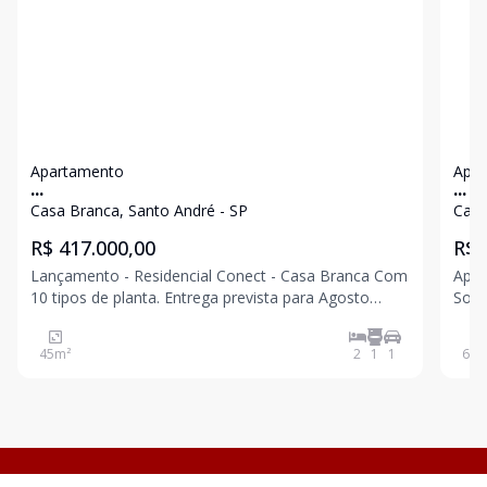
Apartamento
Apa
...
...
Casa Branca, Santo André - SP
Casa
R$ 417.000,00
R$ 
Lançamento - Residencial Conect - Casa Branca Com
Apar
10 tipos de planta. Entrega prevista para Agosto
Sophistic 2 dormitórios 
/2027 Os apartamentos foram pensados para
Sala
oferecer conforto, praticidade e modernidade em
Lazer
45
m²
2
1
1
68
m
cada detalhe. Com metragens que variam de 44m² a
chur
44,66m², e