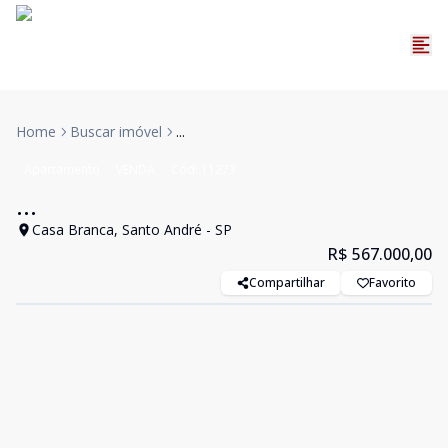
Home
Buscar imóvel
...
Apartamento
VENDA
Cód:
11273
...
Casa Branca, Santo André - SP
R$ 567.000,00
Compartilhar
Favorito