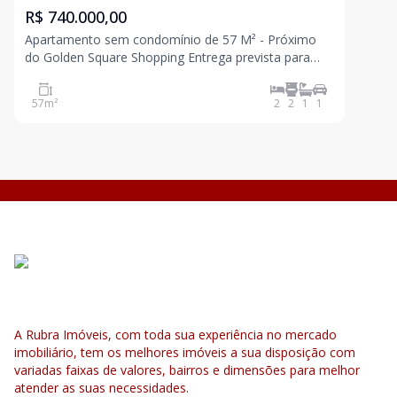
R$ 740.000,00
Apartamento sem condomínio de 57 M² - Próximo
do Golden Square Shopping Entrega prevista para
Dezembro / 2027 Com elevador 2 dormitórios sendo
1 suíte 1 banheiro Sala com varanda gourmet
57
m²
2
2
1
1
Cozinha Quintal Área de serviço 1 vaga Misturadores
A Rubra Imóveis, com toda sua experiência no mercado
imobiliário, tem os melhores imóveis a sua disposição com
variadas faixas de valores, bairros e dimensões para melhor
atender as suas necessidades.