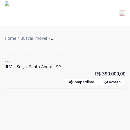
Home
Buscar imóvel
...
Sobrado
VENDA
Cód:
11095
...
Vila Suíça, Santo André - SP
R$ 390.000,00
Compartilhar
Favorito