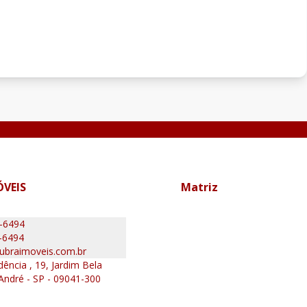
ÓVEIS
Matriz
0-6494
-6494
ubraimoveis.com.br
ência , 19, Jardim Bela
 André - SP - 09041-300