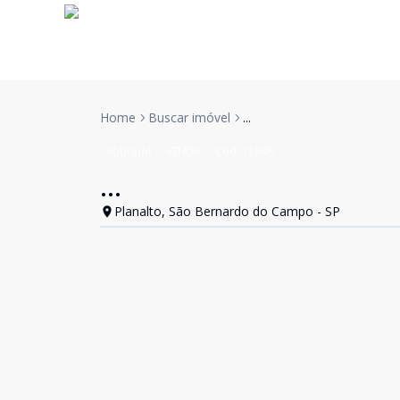
Home
Buscar imóvel
...
Sobrado
VENDA
Cód:
11948
...
Planalto, São Bernardo do Campo - SP