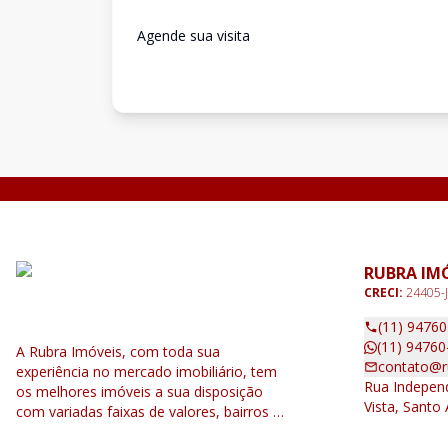
Agende sua visita
RUBRA IM
CRECI:
24405-J
(11) 9476
(11) 94760
A Rubra Imóveis, com toda sua
contato@r
experiência no mercado imobiliário, tem
Rua Independ
os melhores imóveis a sua disposição
Vista, Santo
com variadas faixas de valores, bairros e
dimensões para melhor atender as suas