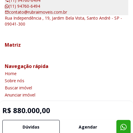
(11) 94760-6494
(11) 94760-6494
contato@rubraimoveis.com.br
Rua Independência , 19, Jardim Bela Vista, Santo André - SP -
09041-300
Matriz
Navegação rápida
Home
Sobre nós
Buscar imóvel
Anunciar imóvel
Contato
R$ 880.000,00
Imobiliária Certificada:
Dúvidas
Agendar
Selo de Tecnologia Loft