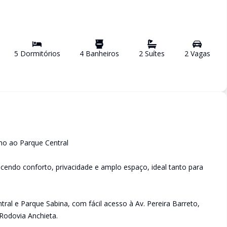
5
Dormitório
s
4
Banheiro
s
2
Suíte
s
2
Vaga
s
mo ao Parque Central
ecendo conforto, privacidade e amplo espaço, ideal tanto para
tral e Parque Sabina, com fácil acesso à Av. Pereira Barreto,
Rodovia Anchieta.