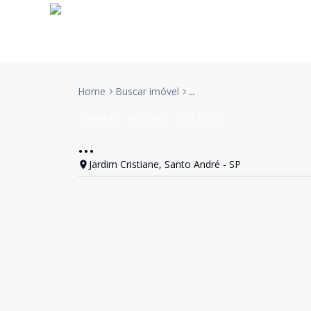
Home
Buscar imóvel
...
Sobrado
ALUGUEL
Cód:
12671
...
Jardim Cristiane, Santo André - SP