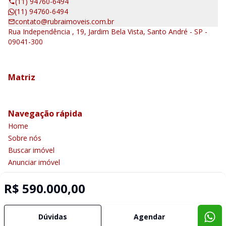
(11) 94760-6494
(11) 94760-6494
contato@rubraimoveis.com.br
Rua Independência , 19, Jardim Bela Vista, Santo André - SP -
09041-300
Matriz
Navegação rápida
Home
Sobre nós
Buscar imóvel
Anunciar imóvel
Contato
R$ 590.000,00
Imobiliária Certificada:
Dúvidas
Agendar
Selo de Tecnologia Loft