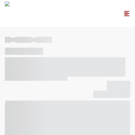
----
----- -----
----- -----
----
-----
---- ------
----- ----- -- ------ ---- ---- -- ----- ----- -----
--- ------
----- ----- -- ------ ----- ----- -- ------
-------------
Compartilhar
Favorito