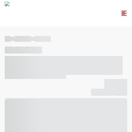
----
----- -----
----- -----
----
-----
---- ------
----- ----- -- ------ ---- ---- -- ----- ----- -----
--- ------
----- ----- -- ------ ----- ----- -- ------
-------------
Compartilhar
Favorito