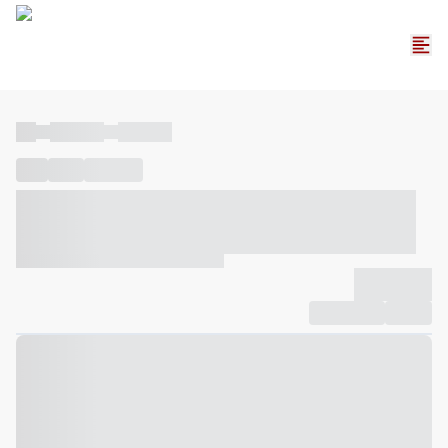
----
----- -----
----- -----
----
-----
---- ------
----- ----- -- ------ ---- ---- -- ----- ----- -----
--- ------
----- ----- -- ------ ----- ----- -- ------
-------------
Compartilhar
Favorito