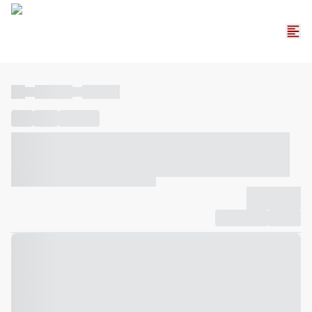
----
----- -----
----- -----
----
-----
---- ------
----- ----- -- ------ ---- ---- -- ----- ----- -----
--- ------
----- ----- -- ------ ----- ----- -- ------
-------------
Compartilhar
Favorito