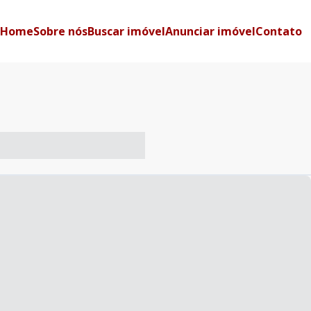
Home
Sobre nós
Buscar imóvel
Anunciar imóvel
Contato
-- ----- ----- --- ------