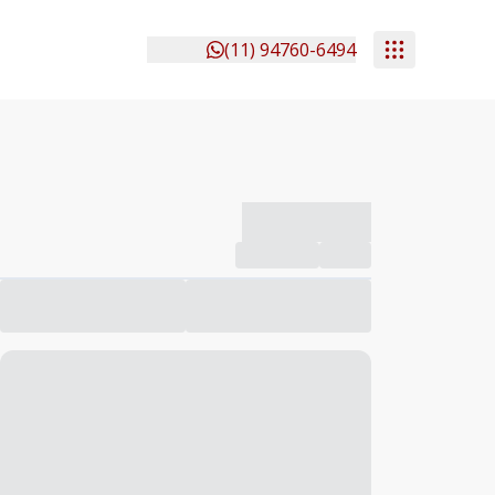
(11) 94760-6494
-------------
Compartilhar
Favorito