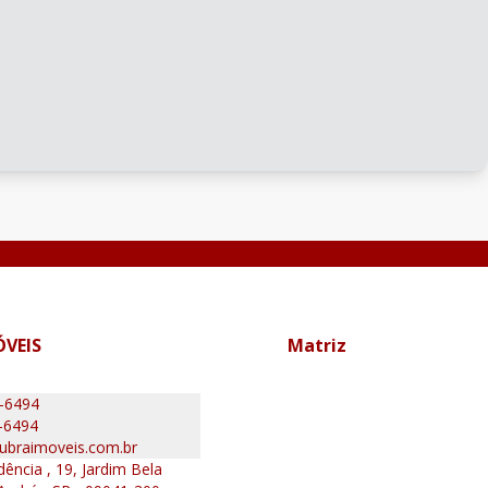
ÓVEIS
Matriz
0-6494
-6494
ubraimoveis.com.br
ência , 19, Jardim Bela