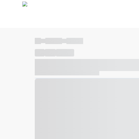
----
----- -----
----- -----
----
-----
---- ------
----- ----- -- ------ ---- ---- -- ---
----- ----- -- ------ ----- ----- -- ------