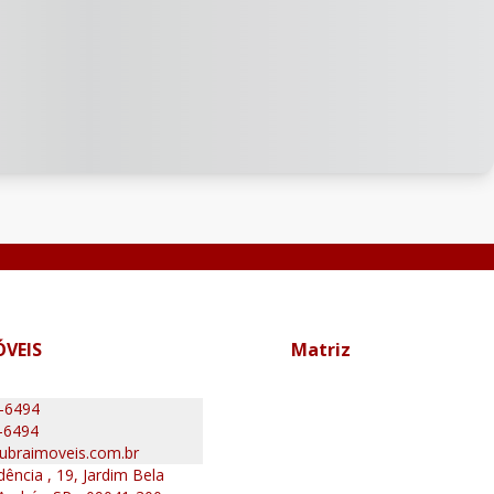
ÓVEIS
Matriz
0-6494
-6494
ubraimoveis.com.br
ência , 19, Jardim Bela