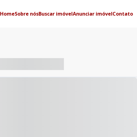
Home
Sobre nós
Buscar imóvel
Anunciar imóvel
Contato
-- ----- ----- --- ------