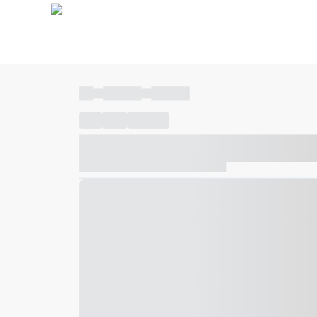
----
----- -----
----- -----
----
-----
---- ------
----- ----- -- ------ ---- ---- -- ---
----- ----- -- ------ ----- ----- -- ------