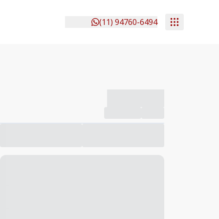
(11) 94760-6494
-------------
Compartilhar
Favorito