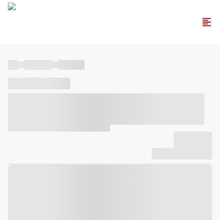
----
----- -----
----- -----
----
-----
---- ------
----- ----- -- ------ ---- ---- -- ----- ----- -----
--- ------
----- ----- -- ------ ----- ----- -- ------
-------------
Compartilhar
Favorito