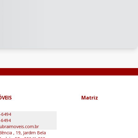
ÓVEIS
Matriz
0-6494
-6494
ubraimoveis.com.br
ência , 19, Jardim Bela