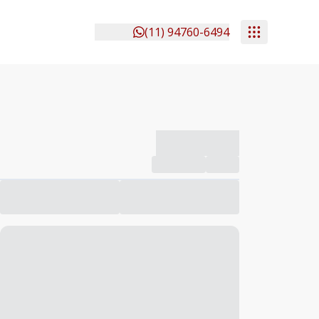
(11) 94760-6494
-------------
Compartilhar
Favorito