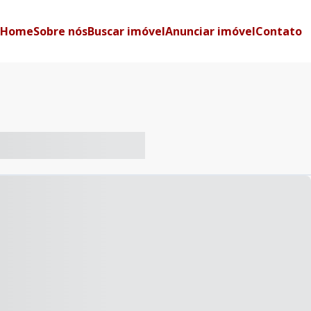
Home
Sobre nós
Buscar imóvel
Anunciar imóvel
Contato
-- ----- ----- --- ------