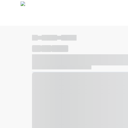
----
----- -----
----- -----
----
-----
---- ------
----- ----- -- ------ ---- ---- -- ---
----- ----- -- ------ ----- ----- -- ------