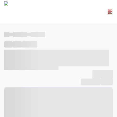
----
----- -----
----- -----
----
-----
---- ------
----- ----- -- ------ ---- ---- -- ----- ----- -----
--- ------
----- ----- -- ------ ----- ----- -- ------
-------------
Compartilhar
Favorito