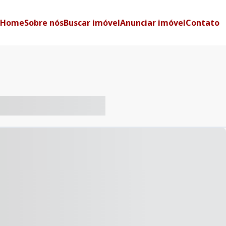
Home
Sobre nós
Buscar imóvel
Anunciar imóvel
Contato
-- ----- ----- --- ------