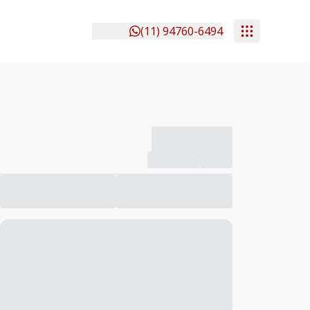
(11) 94760-6494
-------------
Compartilhar
Favorito