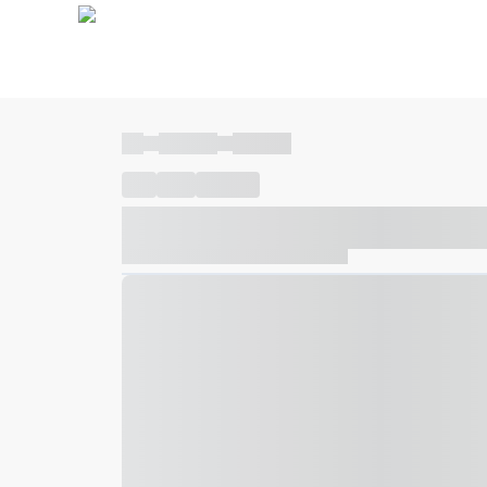
----
----- -----
----- -----
----
-----
---- ------
----- ----- -- ------ ---- ---- -- ---
----- ----- -- ------ ----- ----- -- ------