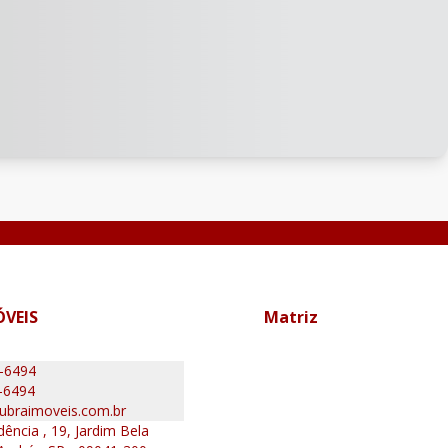
ÓVEIS
Matriz
0-6494
-6494
ubraimoveis.com.br
ência , 19, Jardim Bela