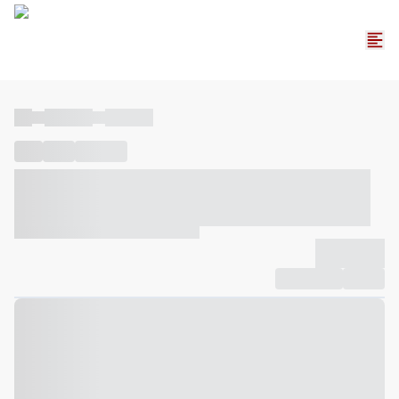
----
----- -----
----- -----
----
-----
---- ------
----- ----- -- ------ ---- ---- -- ----- ----- -----
--- ------
----- ----- -- ------ ----- ----- -- ------
-------------
Compartilhar
Favorito