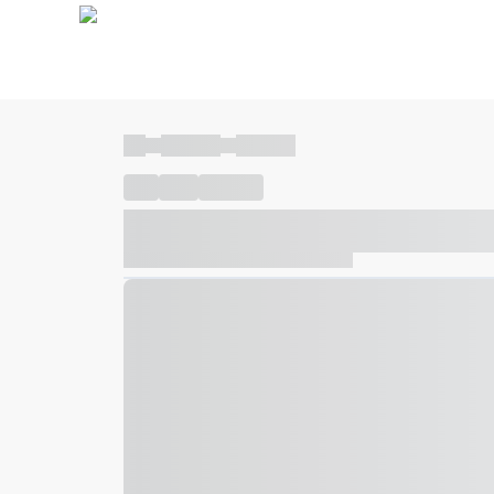
----
----- -----
----- -----
----
-----
---- ------
----- ----- -- ------ ---- ---- -- ---
----- ----- -- ------ ----- ----- -- ------