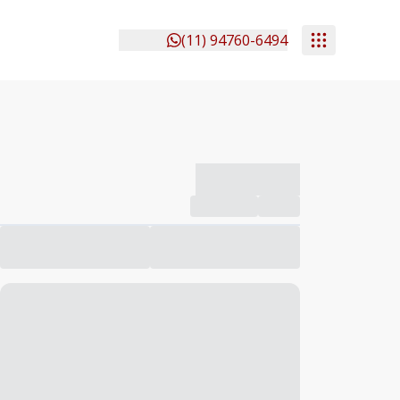
(11) 94760-6494
-------------
Compartilhar
Favorito