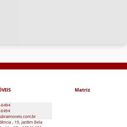
ÓVEIS
Matriz
0-6494
-6494
ubraimoveis.com.br
ência , 19, Jardim Bela