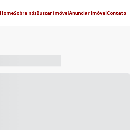
Home
Sobre nós
Buscar imóvel
Anunciar imóvel
Contato
-- ----- ----- --- ------