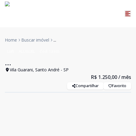
Home
Buscar imóvel
...
Loft
ALUGUEL
Cód:
13365
...
Vila Guarani, Santo André - SP
R$ 1.250,00
/ mês
Compartilhar
Favorito