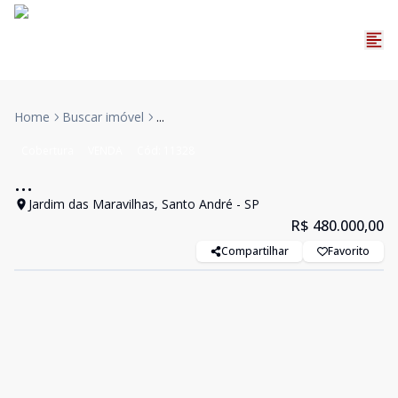
Home
Buscar imóvel
...
Cobertura
VENDA
Cód:
11328
...
Jardim das Maravilhas, Santo André - SP
R$ 480.000,00
Compartilhar
Favorito